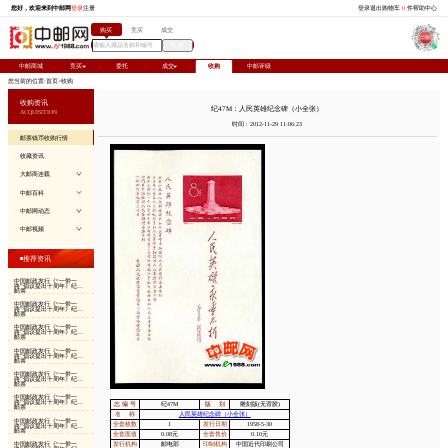
您好，欢迎来到中邮网
登录
注册
购买
竞
中邮商城
竞买
委托
您当前的位置:
首页
>
收购
收购资讯
ACQUISITION
邮票钱币收购行情