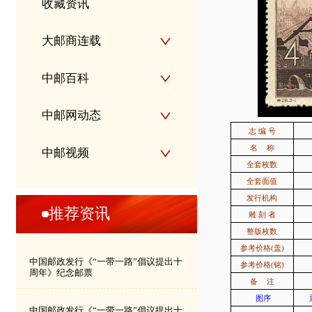
收藏资讯
大邮商连载
中邮百科
中邮网动态
志 编 号
名
称
中邮视频
全套枚数
全套面值
发行机构
推荐资讯
雕 刻 者
整版枚数
参考价格(盖)
中国邮政发行《“一带一路”倡议提出十
参考价格(铭)