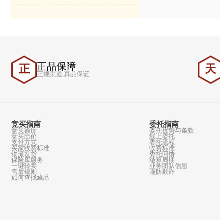
周年》纪念邮票
中国邮政发行《“一带一路”倡议提出十
周年》纪念邮票
正品保障
正
正规渠道,真品保证
竞买指南
委托指南
竞买额度
委托优势与条款
竞买出价
线上委托
支付方式
委托流程
买家收费标准
收费标准
物流发货
委托回馈