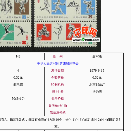
J43
版
别
影写版
中华人民共和国第四届运动会
4
发行日期
1979-9-15
0.32元
全套售价
0.32元
邮电部
印制机构
北京邮票厂
设 计 者
法乃光
50(5×10)
参考价格
参考价格(旧)