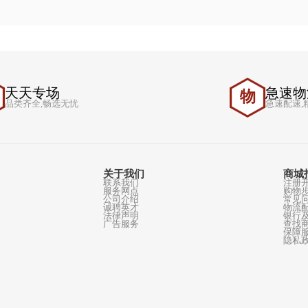
大宗交易全国可上门估价及收购，保守出售人隐私。
京市西城区黄寺大街24号院19号楼 明湖大厦A601室
天天专场
天
物
品类齐全,畅选无忧
关于我们
联系我们
服务网点
公司介绍
诚聘英才
法律声明