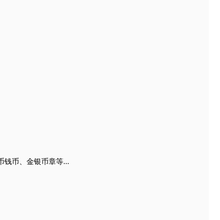
版]各5
(万)
00
00
00
00
版人民币钱币、金银币章等...