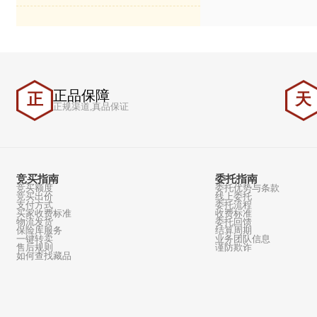
收购地点：
周年》纪念邮票
分司地址：北
中国邮政发行《“一带一路”倡议提出十
周年》纪念邮票
正品保障
正
正规渠道,真品保证
竞买指南
委托指南
竞买额度
委托优势与条款
竞买出价
线上委托
支付方式
委托流程
买家收费标准
收费标准
物流发货
委托回馈