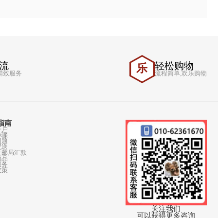
急速物流
轻
乐
急速配速,精致服务
流程
商城指南
注册开户
购物步骤
常见问题
物流配送
银行及邮局汇款