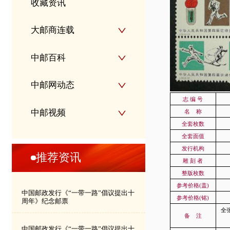
收藏资讯
大邮商连载
中邮百科
中邮网动态
志 编 号
中邮视频
名
称
全套枚数
全套面值
发行机构
推荐资讯
雕 刻 者
整版枚数
参考价格(盖)
中国邮政发行《“一带一路”倡议提出十