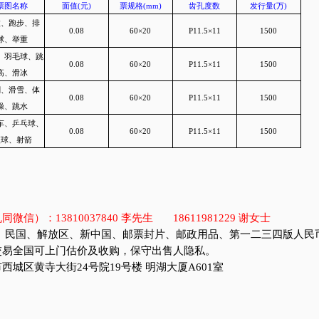
筋票及价格
全张有A、B两种版式，每版有成套的4方联10个，余(4-1)(4-3)[A版]或(4-2)(4-4)[B
枚。
票图名称
面值(元)
票规格(mm)
齿孔度数
发行量
会徽、跑步、排
0.08
60×20
P11.5×11
15
球、举重
足球、羽毛球、跳
0.08
60×20
P11.5×11
15
高、滑冰
击剑、滑雪、体
0.08
60×20
P11.5×11
15
操、跳水
摩托车、乒乓球、
0.08
60×20
P11.5×11
15
篮球、射箭
机同微信）：13810037840 李先生 18611981229 谢女士
 清代、民国、解放区、新中国、邮票封片、邮政用品、第一二三四