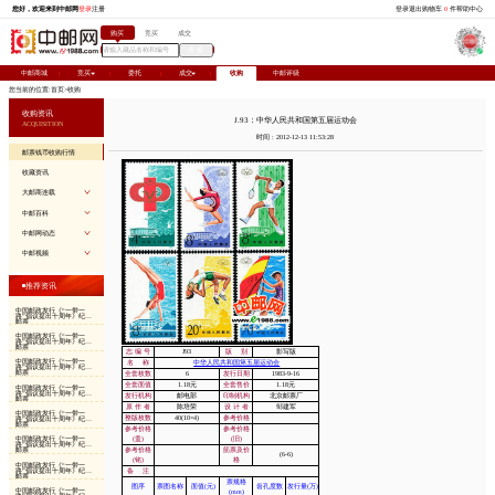
您好，欢迎来到中邮网
登录
注册
购买
竞
中邮商城
竞买
委托
您当前的位置:
首页
>
收购
收购资讯
ACQUISITION
邮票钱币收购行情