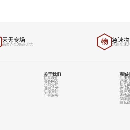
天天专场
天
物
品类齐全,畅选无忧