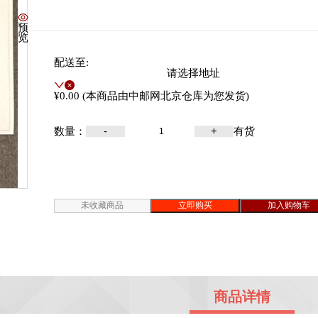
¥
16
.00
预
览
配送至:
请选择地址
¥0.00 (本商品由中邮网北京仓库为您发货)
数量：
-
+
有货
未收藏商品
立即购买