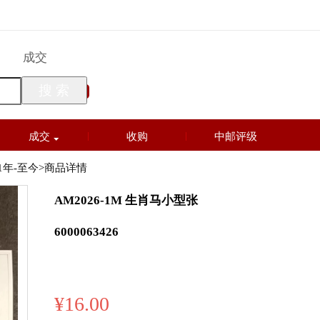
买
成交
搜 索
成交
收购
中邮评级
>
2021年-至今
>
商品详情
AM2026-1M 生肖马小型张
6000063426