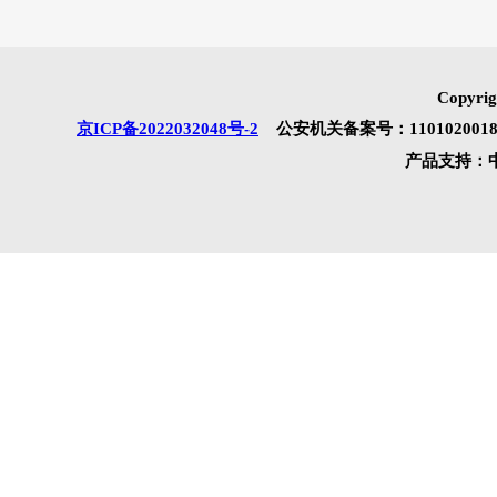
竞买指南
委托指南
竞买额度
委托优势与条款
竞买出价
线上委托
支付方式
委托流程
买家收费标准
收费标准
物流发货
委托回馈
保险库服务
结算周期
一键转卖
业务团队信息
售后规则
谨防欺诈
如何查找藏品
Co
京ICP备2022032048号-2
公安机关备案号：110102
产品支持