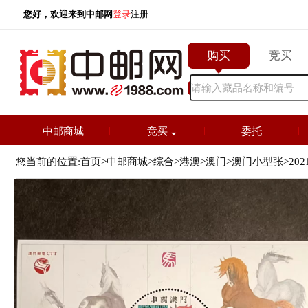
您好，欢迎来到中邮网
登录
注册
购买
竞
中邮商城
竞买
委托
您当前的位置:
首页
>
中邮商城
>
综合
>
港澳
>
澳门
>
澳门小型张