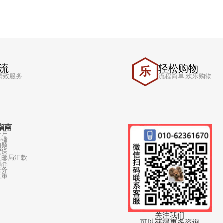
急速物流
轻
乐
急速配速,精致服务
流程