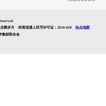
商城指南
注册开户
购物步骤
常见问题
物流配送
银行及邮局汇款
查找商品
保障服务
隐私政策
关注
可以获得
ights Reserved
号 商标注册：光辉岁月 经营流通人民币许可证：2010-020
站点
总公司 | 中华集邮联合会