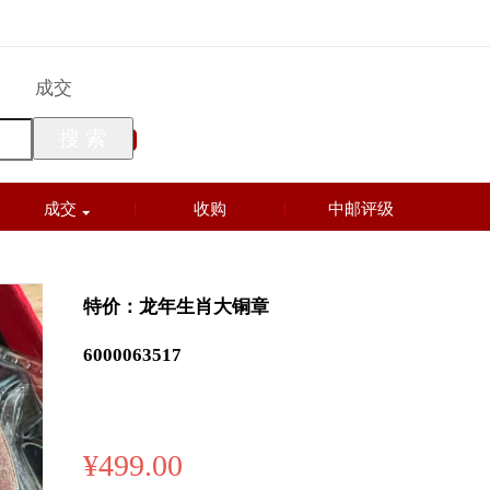
买
成交
搜 索
成交
收购
中邮评级
特价：龙年生肖大铜章
6000063517