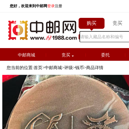
您好，欢迎来到中邮网
登录
注册
购买
竞
中邮商城
竞买
委托
您当前的位置:
首页
>
中邮商城
>
评级
>
钱币
>
商品详情